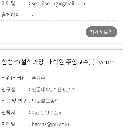
이메일
seokilseung@gmail.com
홈페이지
-
자세히보기
함형석(철학과장, 대학원 주임교수) (Hyoung Seok Ham)
직위(직급)
부교수
연구실
인문대학2호관 614호
전공 및 연구
인도불교철학
연락처
062-530-3226
이메일
hamhs@jnu.ac.kr