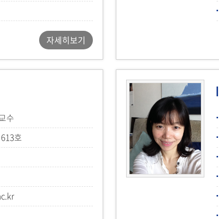
자세히보기
도교수
613호
c.kr