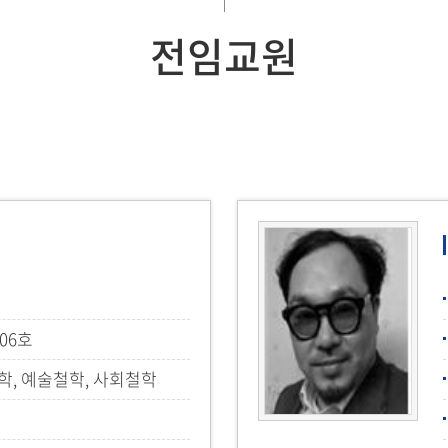
전임교원
06호
학, 예술철학, 사회철학