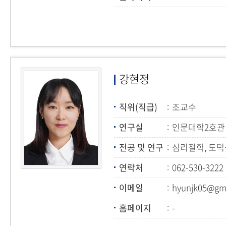
강현정
직위(직급)
조교수
연구실
인문대학2호관 
전공 및 연구
심리철학, 도덕
연락처
062-530-3222
이메일
hyunjk05@gm
홈페이지
-