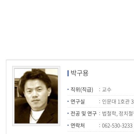
박구용
직위(직급)
교수
연구실
인문대 1호관 3
전공 및 연구
법철학, 정치철
연락처
062-530-3233