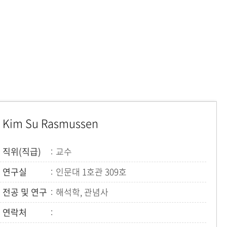
현재 페이지를 즐겨찾는 메뉴로
등록하시겠습니까?
메뉴추가
Kim Su Rasmussen
직위(직급)
교수
연구실
인문대 1호관 309호
전공 및 연구
해석학, 관념사
연락처