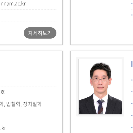
nnam.ac.kr
자세히보기
0호
학, 법철학, 정치철학
.kr