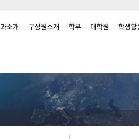
학과소개
구성원소개
학부
대학원
학생활
소개
전임교원
학부공지사항
대학원공지사항
학생회
는길
비전임교원
학사일정
스터디 안내
퇴임교원
교과과정
대학원규정
조교
학과규정
학과서식모음
자료실