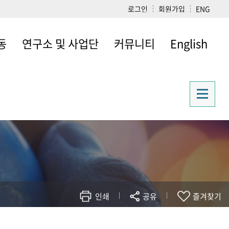
로그인
회원가입
ENG
동
연구소 및 사업단
커뮤니티
English
철학연구교육센터
자유게시판
Introduction
P-PILOT사업
취업정보
(혁신선도학과 지원
관련사이트
사업)
갤러리
인쇄
공유
즐겨찾기