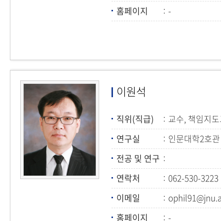
홈페이지
-
이원석
직위(직급)
교수, 책임지
연구실
인문대학2호관 
전공 및 연구
연락처
062-530-3223
이메일
ophil91@jnu.a
홈페이지
-